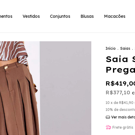
entos
Vestidos
Conjuntos
Blusas
Macacões
Início
.
Saias
.
Saia 
Preg
R$419,0
R$377,10
10
x de
R$41,90
10% de descont
Ver mais det
Frete grátis