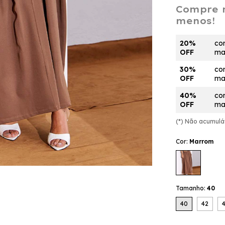
Compre 
menos!
20%
co
OFF
mai
30%
co
OFF
mai
40%
co
OFF
mai
(*) Não acumul
Cor:
Marrom
Tamanho:
40
40
42