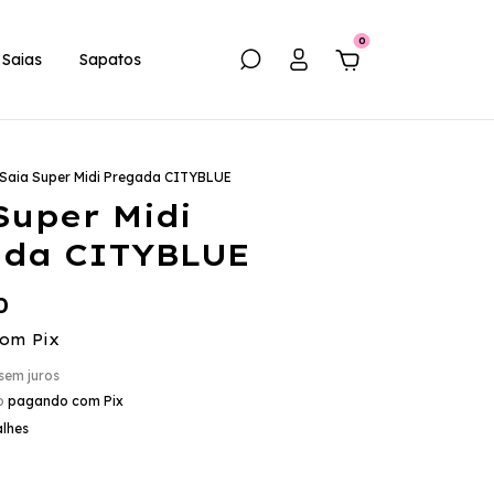
0
Saias
Sapatos
Saia Super Midi Pregada CITYBLUE
Super Midi
ada CITYBLUE
0
com
Pix
sem juros
o
pagando com Pix
alhes