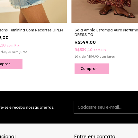
eans Feminina Com Recortes OPEN
Saia Ampla Estampa Aura Noturn
DRESS TO
9,00
R$599,00
,10
com
Pix
R$539,10
com
Pix
R$33,90
sem juros
10
x
de
R$59,90
sem juros
mprar
Comprar
e-se e receba nossas ofertas.
ucional
Entre em contato