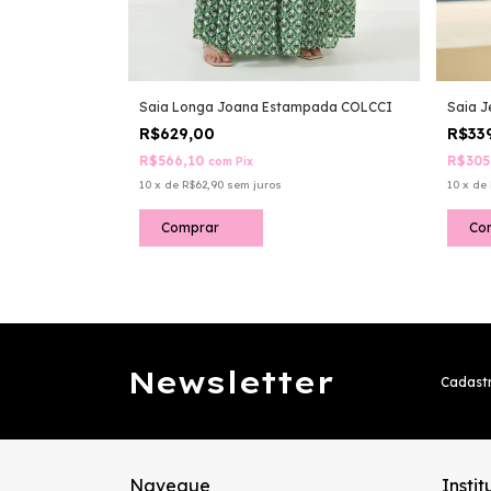
pa Garoa DRESS
Saia Longa Joana Estampada COLCCI
Saia J
R$629,00
R$33
R$566,10
R$305
com
Pix
10
x
de
R$62,90
sem juros
10
x
de
Comprar
Co
Newsletter
Cadastr
Navegue
Instit