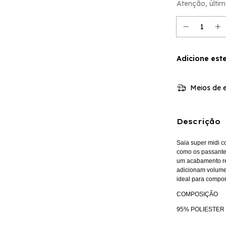
Atenção, últim
Adicione est
Meios de e
Descrição
Saia super midi c
como os passantes
um acabamento re
adicionam volume
ideal para compor
COMPOSIÇÃO
95% POLIESTER